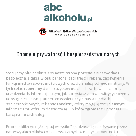
ABC Alkoholu.pl
Jesteś tutaj:
Strona główna
Dbamy o prywatność i bezpieczeństwo danych
Stosujemy pliki cookies, aby nasze strona pozostała niezawodna i
bezpieczna, a także w celu personalizacji treści i reklam, zapewnienia
Aby wejść na stronę, potwierdź, że jesteś
funkcji mediów społecznościowych oraz do analizy odwiedzin strony. W
osobą pełnoletnią.
tych celach zbieramy dane o użytkownikach, ich zachowaniach oraz
urządzeniach. Informacje o tym, jak korzystasz z naszej witryny możemy
udostępnić naszym partnerom wspierającym nas w mediach
Podaj datę urodzenia:
społecznościowych, reklamie i analizie, którzy mogą łączyć je z innymi
informacjami, które im dostarczyłeś lub które zgromadzili podczas
korzystania z ich usług.
Poprzez kliknięcie „Akceptuj wszystko” zgadzasz się na używanie przez
nas wszystkich plików cookies wskazanych w Polityce Prywatności.