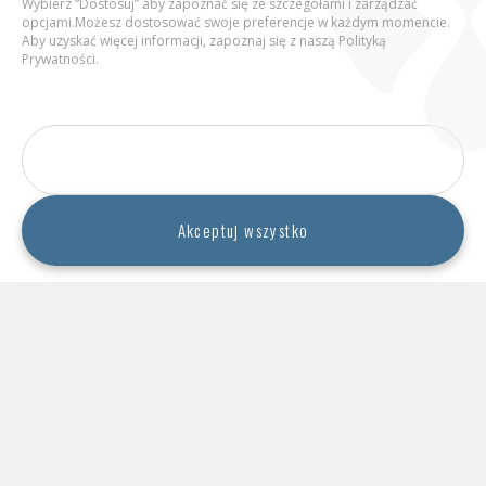
Sprawdź wartości odżywcze piwa
Wybierz “Dostosuj” aby zapoznać się ze szczegółami i zarządzać
opcjami.Możesz dostosować swoje preferencje w każdym momencie.
ż
5
Zapamiętaj mój wiek
Aby uzyskać więcej informacji, zapoznaj się z naszą
Polityką
Prywatności
.
p
ęc
Potwierdź
,
Dostosuj
Najnowsze artykuły i podcasty
Strona zawiera materiały dotyczące napojów alkoholowych
przeznaczone wy­łącz­nie dla osób dorosłych powyżej 18 roku życia,
Akceptuj wszystko
w związku z czym nie należy ich udostępniać osobom poniżej 18
roku życia.