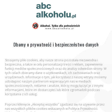
ABC Alkoholu.pl
Jesteś tutaj:
Strona główna
Podcasty
Alkohol a płeć: co nas
różni?
Dbamy o prywatność i bezpieczeństwo danych
Stosujemy pliki cookies, aby nasze strona pozostała niezawodna i
bezpieczna, a także w celu personalizacji treści i reklam, zapewnienia
Aby wejść na stronę, potwierdź, że jesteś
funkcji mediów społecznościowych oraz do analizy odwiedzin strony. W
osobą pełnoletnią.
tych celach zbieramy dane o użytkownikach, ich zachowaniach oraz
urządzeniach. Informacje o tym, jak korzystasz z naszej witryny możemy
udostępnić naszym partnerom wspierającym nas w mediach
Podaj datę urodzenia:
Alkohol a płeć: co nas różni?
społecznościowych, reklamie i analizie, którzy mogą łączyć je z innymi
informacjami, które im dostarczyłeś lub które zgromadzili podczas
korzystania z ich usług.
17 października 2025
Poprzez kliknięcie „Akceptuj wszystko” zgadzasz się na używanie przez
nas wszystkich plików cookies wskazanych w Polityce Prywatności.
Kieliszek w ręku może znaczyć coś zupełnie