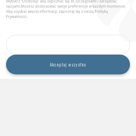
Wybierz “Dostosuj” aby zapoznać się ze szczegółami i zarządzać
opcjami.Możesz dostosować swoje preferencje w każdym momencie.
Zapamiętaj mój wiek
Aby uzyskać więcej informacji, zapoznaj się z naszą
Polityką
Prywatności
.
RODZINA
Spożywanie alkoholu przez młodzież
Potwierdź
Dostosuj
Strona zawiera materiały dotyczące napojów alkoholowych
przeznaczone wy­łącz­nie dla osób dorosłych powyżej 18 roku życia,
Akceptuj wszystko
w związku z czym nie należy ich udostępniać osobom poniżej 18
roku życia.
RODZINA
SPOŁECZEŃSTWO
ZDROWIE
Sortuj: