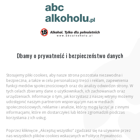
ABC Alkoholu.pl
Jesteś tutaj:
Strona główna
Wiedza
Artykuły
Dbamy o prywatność i bezpieczeństwo danych
Stosujemy pliki cookies, aby nasze strona pozostała niezawodna i
bezpieczna, a także w celu personalizacji treści i reklam, zapewnienia
Aby wejść na stronę, potwierdź, że jesteś
funkcji mediów społecznościowych oraz do analizy odwiedzin strony. W
osobą pełnoletnią.
tych celach zbieramy dane o użytkownikach, ich zachowaniach oraz
urządzeniach. Informacje o tym, jak korzystasz z naszej witryny możemy
udostępnić naszym partnerom wspierającym nas w mediach
Podaj datę urodzenia:
społecznościowych, reklamie i analizie, którzy mogą łączyć je z innymi
informacjami, które im dostarczyłeś lub które zgromadzili podczas
korzystania z ich usług.
Poprzez kliknięcie „Akceptuj wszystko” zgadzasz się na używanie przez
nas wszystkich plików cookies wskazanych w Polityce Prywatności.