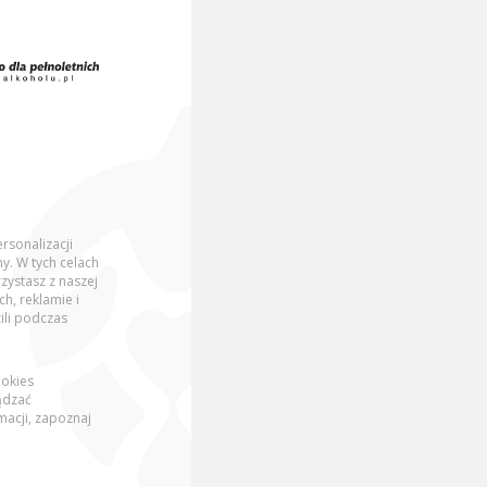
rsonalizacji
y. W tych celach
Wybierz eksperta:
zystasz z naszej
, reklamie i
ili podczas
ookies
ądzać
acji, zapoznaj