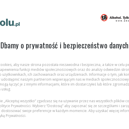
Dbamy o prywatność i bezpieczeństwo danych
 cookies, aby nasze strona pozostała niezawodna i bezpieczna, a także w celu pe
, zapewnienia funkcji mediów społecznościowych oraz do analizy odwiedzin stron
SPOŁECZEŃSTWO
ZDROWIE
 użytkownikach, ich zachowaniach oraz urządzeniach. Informacje o tym, jak kor
 udostępnić naszym partnerom wspierającym nas w mediach społecznościowych
 mogą łączyć je z innymi informacjami, które im dostarczyłeś lub które zgromadz
h usług.
arnecka
cie „Akceptuj wszystko” zgadzasz się na używanie przez nas wszystkich plików c
lityce Prywatności. Wybierz “Dostosuj” aby zapoznać się ze szczegółami i zarz
 dostosować swoje preferencje w każdym momencie. Aby uzyskać więcej inform
ka
tyką Prywatności
.