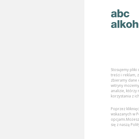
Stosujemy pliki
treści i reklam
KATEGORIE:
WSZYSTKIE
RODZINA
zbieramy dane o
witryny możemy
analizie, którzy
korzystania z ic
Opinie: Marta Lewandowicz-Cz
Poprzez kliknię
wskazanych w Po
opcjami.Możesz
Brak artykułów eksperta: Marta Lewandowicz-Czarnec
się z naszą
Poli