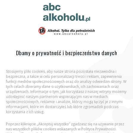
ABC Alkoholu.pl
Jesteś tutaj:
Strona główna
Podcasty
Czy alkohol smakuje
lepiej na urlopie?
Dbamy o prywatność i bezpieczeństwo danych
Stosujemy pliki cookies, aby nasze strona pozostała niezawodna i
bezpieczna, a także w celu personalizacji treści i reklam, zapewnienia
Aby wejść na stronę, potwierdź, że jesteś
funkcji mediów społecznościowych oraz do analizy odwiedzin strony. W
osobą pełnoletnią.
tych celach zbieramy dane o użytkownikach, ich zachowaniach oraz
urządzeniach. Informacje o tym, jak korzystasz z naszej witryny możemy
udostępnić naszym partnerom wspierającym nas w mediach
Podaj datę urodzenia:
Czy alkohol smakuje lepiej na urlopie?
społecznościowych, reklamie i analizie, którzy mogą łączyć je z innymi
informacjami, które im dostarczyłeś lub które zgromadzili podczas
korzystania z ich usług.
29 września 2025
Poprzez kliknięcie „Akceptuj wszystko” zgadzasz się na używanie przez
Wakacje to czas luzu, a niekiedy także
nas wszystkich plików cookies wskazanych w Polityce Prywatności.