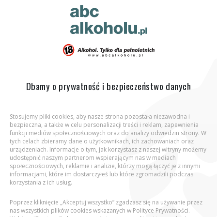
ABC Alkoholu.pl
Jesteś tutaj:
Strona główna
Opinia eksperta
Sprzedawcy
napojów alkoholowych jako skuteczni sojusznicy w
profilaktyce uzależnień
Dbamy o prywatność i bezpieczeństwo danych
Stosujemy pliki cookies, aby nasze strona pozostała niezawodna i
bezpieczna, a także w celu personalizacji treści i reklam, zapewnienia
Aby wejść na stronę, potwierdź, że jesteś
funkcji mediów społecznościowych oraz do analizy odwiedzin strony. W
osobą pełnoletnią.
tych celach zbieramy dane o użytkownikach, ich zachowaniach oraz
urządzeniach. Informacje o tym, jak korzystasz z naszej witryny możemy
udostępnić naszym partnerom wspierającym nas w mediach
Podaj datę urodzenia:
społecznościowych, reklamie i analizie, którzy mogą łączyć je z innymi
informacjami, które im dostarczyłeś lub które zgromadzili podczas
korzystania z ich usług.
Poprzez kliknięcie „Akceptuj wszystko” zgadzasz się na używanie przez
nas wszystkich plików cookies wskazanych w Polityce Prywatności.