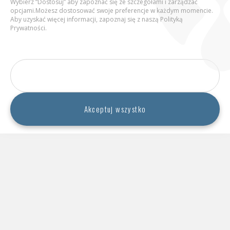
Wybierz “Dostosuj” aby zapoznać się ze szczegółami i zarządzać
opcjami.Możesz dostosować swoje preferencje w każdym momencie.
Zapamiętaj mój wiek
Aby uzyskać więcej informacji, zapoznaj się z naszą
Polityką
Prywatności
.
Potwierdź
Dostosuj
Luki w pamięci po spożyciu alkoholu –
skąd się biorą?
Strona zawiera materiały dotyczące napojów alkoholowych
przeznaczone wy­łącz­nie dla osób dorosłych powyżej 18 roku życia,
Akceptuj wszystko
w związku z czym nie należy ich udostępniać osobom poniżej 18
16 października 2023
roku życia.