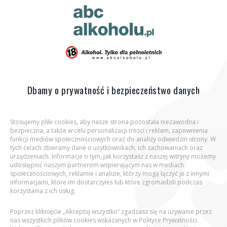
ABC Alkoholu.pl
Jesteś tutaj:
Strona główna
Opinia eksperta
Luki w
pamięci po spożyciu alkoholu – skąd się biorą?
Dbamy o prywatność i bezpieczeństwo danych
Stosujemy pliki cookies, aby nasze strona pozostała niezawodna i
bezpieczna, a także w celu personalizacji treści i reklam, zapewnienia
Aby wejść na stronę, potwierdź, że jesteś
funkcji mediów społecznościowych oraz do analizy odwiedzin strony. W
osobą pełnoletnią.
tych celach zbieramy dane o użytkownikach, ich zachowaniach oraz
urządzeniach. Informacje o tym, jak korzystasz z naszej witryny możemy
udostępnić naszym partnerom wspierającym nas w mediach
Podaj datę urodzenia:
społecznościowych, reklamie i analizie, którzy mogą łączyć je z innymi
informacjami, które im dostarczyłeś lub które zgromadzili podczas
korzystania z ich usług.
Poprzez kliknięcie „Akceptuj wszystko” zgadzasz się na używanie przez
nas wszystkich plików cookies wskazanych w Polityce Prywatności.