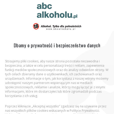
ABC Alkoholu.pl
Jesteś tutaj:
Strona główna
Co zawiera piwo?
Wartości
odżywcze
Dbamy o prywatność i bezpieczeństwo danych
Stosujemy pliki cookies, aby nasze strona pozostała niezawodna i
bezpieczna, a także w celu personalizacji treści i reklam, zapewnienia
Aby wejść na stronę, potwierdź, że jesteś
funkcji mediów społecznościowych oraz do analizy odwiedzin strony. W
osobą pełnoletnią.
tych celach zbieramy dane o użytkownikach, ich zachowaniach oraz
urządzeniach. Informacje o tym, jak korzystasz z naszej witryny możemy
udostępnić naszym partnerom wspierającym nas w mediach
Podaj datę urodzenia:
społecznościowych, reklamie i analizie, którzy mogą łączyć je z innymi
informacjami, które im dostarczyłeś lub które zgromadzili podczas
korzystania z ich usług.
Poprzez kliknięcie „Akceptuj wszystko” zgadzasz się na używanie przez
nas wszystkich plików cookies wskazanych w Polityce Prywatności.