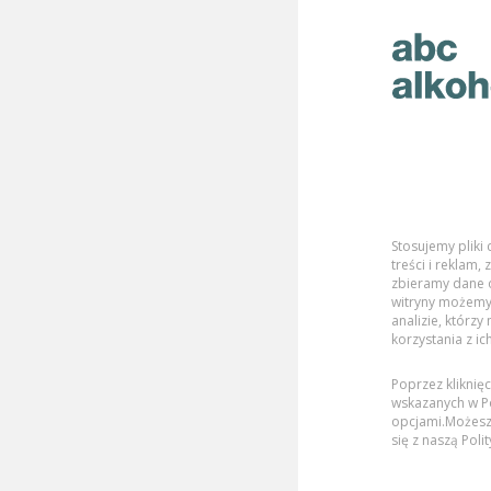
Stosujemy pliki
Wartości odżywcze
treści i reklam
zbieramy dane o
witryny możemy
analizie, którzy
korzystania z ic
Poprzez kliknię
KSIĄŻĘCE PREMIUM
wskazanych w Po
opcjami.Możesz
LAGER
się z naszą
Poli