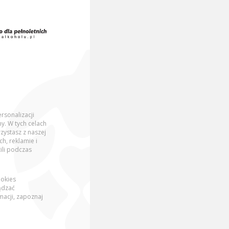
dzieć, ile kalorii ma piwo?
oferty lub sortuj według wartości odżywczych.
rsonalizacji
y. W tych celach
Sortuj:
zystasz z naszej
, reklamie i
ili podczas
ookies
TYSKIE 0,0%
ądzać
acji, zapoznaj