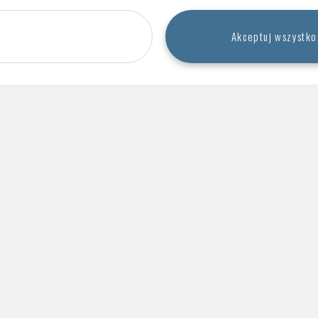
171 KJ | 41 KCAL
NA 100 ml
Więcej
Dostosuj
Akceptuj wszystko
ŻUBR SZLACHETNY
MOCNY
212 KJ | 51 KCAL
NA 100 ml
Więcej
LECH LIME & MINT
189 KJ | 45 KCAL
NA 100 ml