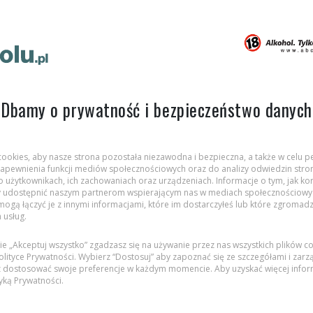
A może chcesz się dowie
Wybierz piwo z naszej 
Dbamy o prywatność i bezpieczeństwo danych
 cookies, aby nasze strona pozostała niezawodna i bezpieczna, a także w celu pe
, zapewnienia funkcji mediów społecznościowych oraz do analizy odwiedzin stron
 użytkownikach, ich zachowaniach oraz urządzeniach. Informacje o tym, jak kor
 udostępnić naszym partnerom wspierającym nas w mediach społecznościowych
 mogą łączyć je z innymi informacjami, które im dostarczyłeś lub które zgromadz
h usług.
cie „Akceptuj wszystko” zgadzasz się na używanie przez nas wszystkich plików c
TYSKIE GRONIE
lityce Prywatności. Wybierz “Dostosuj” aby zapoznać się ze szczegółami i zarz
 dostosować swoje preferencje w każdym momencie. Aby uzyskać więcej inform
tyką Prywatności
.