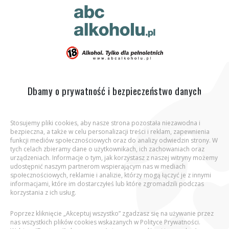
ABC Alkoholu.pl
Jesteś tutaj:
Strona główna
Co zawiera piwo?
Wartości
odżywcze
Dbamy o prywatność i bezpieczeństwo danych
Stosujemy pliki cookies, aby nasze strona pozostała niezawodna i
bezpieczna, a także w celu personalizacji treści i reklam, zapewnienia
Aby wejść na stronę, potwierdź, że jesteś
funkcji mediów społecznościowych oraz do analizy odwiedzin strony. W
osobą pełnoletnią.
tych celach zbieramy dane o użytkownikach, ich zachowaniach oraz
urządzeniach. Informacje o tym, jak korzystasz z naszej witryny możemy
udostępnić naszym partnerom wspierającym nas w mediach
Podaj datę urodzenia:
społecznościowych, reklamie i analizie, którzy mogą łączyć je z innymi
informacjami, które im dostarczyłeś lub które zgromadzili podczas
korzystania z ich usług.
Poprzez kliknięcie „Akceptuj wszystko” zgadzasz się na używanie przez
nas wszystkich plików cookies wskazanych w Polityce Prywatności.