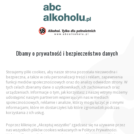
ABC Alkoholu.pl
Jesteś tutaj:
Strona główna
Co zawiera piwo?
Wartości
odżywcze
Dbamy o prywatność i bezpieczeństwo danych
Stosujemy pliki cookies, aby nasze strona pozostała niezawodna i
bezpieczna, a także w celu personalizacji treści i reklam, zapewnienia
Aby wejść na stronę, potwierdź, że jesteś
funkcji mediów społecznościowych oraz do analizy odwiedzin strony. W
osobą pełnoletnią.
tych celach zbieramy dane o użytkownikach, ich zachowaniach oraz
urządzeniach. Informacje o tym, jak korzystasz z naszej witryny możemy
udostępnić naszym partnerom wspierającym nas w mediach
Podaj datę urodzenia:
społecznościowych, reklamie i analizie, którzy mogą łączyć je z innymi
informacjami, które im dostarczyłeś lub które zgromadzili podczas
korzystania z ich usług.
Poprzez kliknięcie „Akceptuj wszystko” zgadzasz się na używanie przez
nas wszystkich plików cookies wskazanych w Polityce Prywatności.