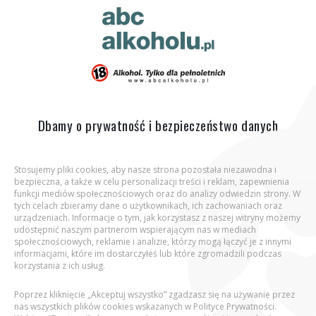
ABC Alkoholu.pl
Jesteś tutaj:
Strona główna
Co zawiera piwo?
Wartości
odżywcze
Dbamy o prywatność i bezpieczeństwo danych
Stosujemy pliki cookies, aby nasze strona pozostała niezawodna i
bezpieczna, a także w celu personalizacji treści i reklam, zapewnienia
Aby wejść na stronę, potwierdź, że jesteś
funkcji mediów społecznościowych oraz do analizy odwiedzin strony. W
osobą pełnoletnią.
tych celach zbieramy dane o użytkownikach, ich zachowaniach oraz
urządzeniach. Informacje o tym, jak korzystasz z naszej witryny możemy
udostępnić naszym partnerom wspierającym nas w mediach
Podaj datę urodzenia:
społecznościowych, reklamie i analizie, którzy mogą łączyć je z innymi
informacjami, które im dostarczyłeś lub które zgromadzili podczas
korzystania z ich usług.
Poprzez kliknięcie „Akceptuj wszystko” zgadzasz się na używanie przez
nas wszystkich plików cookies wskazanych w Polityce Prywatności.