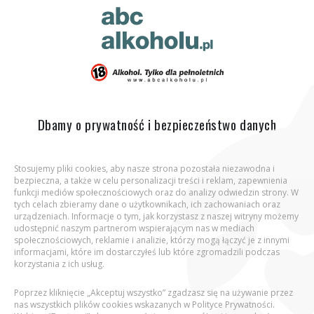
ABC Alkoholu.pl
Jesteś tutaj:
Strona główna
Opinia eksperta
Łączenie
alkoholu z lekami
Dbamy o prywatność i bezpieczeństwo danych
Stosujemy pliki cookies, aby nasze strona pozostała niezawodna i
bezpieczna, a także w celu personalizacji treści i reklam, zapewnienia
Aby wejść na stronę, potwierdź, że jesteś
funkcji mediów społecznościowych oraz do analizy odwiedzin strony. W
osobą pełnoletnią.
tych celach zbieramy dane o użytkownikach, ich zachowaniach oraz
urządzeniach. Informacje o tym, jak korzystasz z naszej witryny możemy
udostępnić naszym partnerom wspierającym nas w mediach
Podaj datę urodzenia:
społecznościowych, reklamie i analizie, którzy mogą łączyć je z innymi
informacjami, które im dostarczyłeś lub które zgromadzili podczas
korzystania z ich usług.
Poprzez kliknięcie „Akceptuj wszystko” zgadzasz się na używanie przez
nas wszystkich plików cookies wskazanych w Polityce Prywatności.