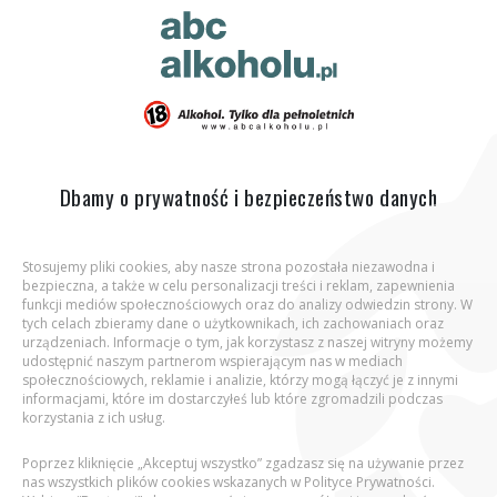
ABC Alkoholu.pl
Jesteś tutaj:
Strona główna
Podcasty
Co mówi prawo o
alkoholu? Fakty, które musisz znać | Piotr Zieliński
Dbamy o prywatność i bezpieczeństwo danych
Stosujemy pliki cookies, aby nasze strona pozostała niezawodna i
bezpieczna, a także w celu personalizacji treści i reklam, zapewnienia
Aby wejść na stronę, potwierdź, że jesteś
funkcji mediów społecznościowych oraz do analizy odwiedzin strony. W
osobą pełnoletnią.
tych celach zbieramy dane o użytkownikach, ich zachowaniach oraz
urządzeniach. Informacje o tym, jak korzystasz z naszej witryny możemy
udostępnić naszym partnerom wspierającym nas w mediach
Podaj datę urodzenia:
społecznościowych, reklamie i analizie, którzy mogą łączyć je z innymi
informacjami, które im dostarczyłeś lub które zgromadzili podczas
Co mówi prawo o alkoholu? Fakty, które
korzystania z ich usług.
musisz znać | Piotr Zieliński
Poprzez kliknięcie „Akceptuj wszystko” zgadzasz się na używanie przez
nas wszystkich plików cookies wskazanych w Polityce Prywatności.