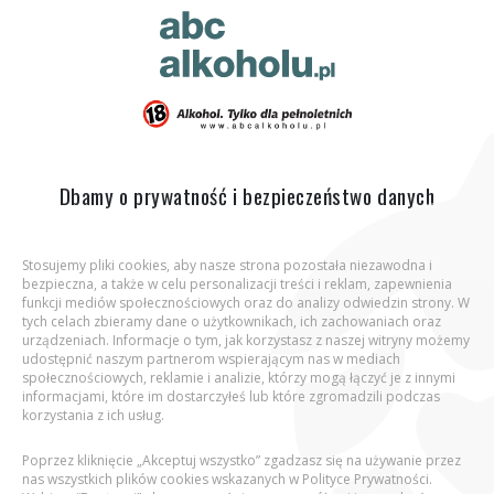
ABC Alkoholu.pl
Jesteś tutaj:
Strona główna
Wiedza
Artykuły
Który
napój alkoholowy ma najwięcej kalorii?
Dbamy o prywatność i bezpieczeństwo danych
Stosujemy pliki cookies, aby nasze strona pozostała niezawodna i
bezpieczna, a także w celu personalizacji treści i reklam, zapewnienia
Aby wejść na stronę, potwierdź, że jesteś
funkcji mediów społecznościowych oraz do analizy odwiedzin strony. W
osobą pełnoletnią.
tych celach zbieramy dane o użytkownikach, ich zachowaniach oraz
urządzeniach. Informacje o tym, jak korzystasz z naszej witryny możemy
udostępnić naszym partnerom wspierającym nas w mediach
Podaj datę urodzenia:
społecznościowych, reklamie i analizie, którzy mogą łączyć je z innymi
informacjami, które im dostarczyłeś lub które zgromadzili podczas
Który napój alkoholowy ma najwięcej
korzystania z ich usług.
kalorii?
Poprzez kliknięcie „Akceptuj wszystko” zgadzasz się na używanie przez
nas wszystkich plików cookies wskazanych w Polityce Prywatności.
8 lutego 2022