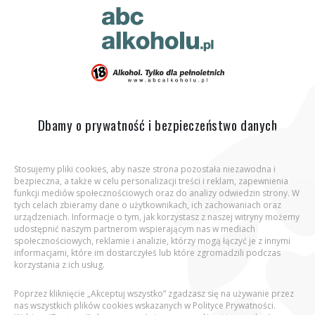
ABC Alkoholu.pl
Jesteś tutaj:
Strona główna
Wiedza
Artykuły
Co to
znaczy pić alkohol z umiarem?
Dbamy o prywatność i bezpieczeństwo danych
Stosujemy pliki cookies, aby nasze strona pozostała niezawodna i
bezpieczna, a także w celu personalizacji treści i reklam, zapewnienia
Aby wejść na stronę, potwierdź, że jesteś
funkcji mediów społecznościowych oraz do analizy odwiedzin strony. W
osobą pełnoletnią.
tych celach zbieramy dane o użytkownikach, ich zachowaniach oraz
urządzeniach. Informacje o tym, jak korzystasz z naszej witryny możemy
udostępnić naszym partnerom wspierającym nas w mediach
Podaj datę urodzenia:
społecznościowych, reklamie i analizie, którzy mogą łączyć je z innymi
informacjami, które im dostarczyłeś lub które zgromadzili podczas
korzystania z ich usług.
Poprzez kliknięcie „Akceptuj wszystko” zgadzasz się na używanie przez
nas wszystkich plików cookies wskazanych w Polityce Prywatności.