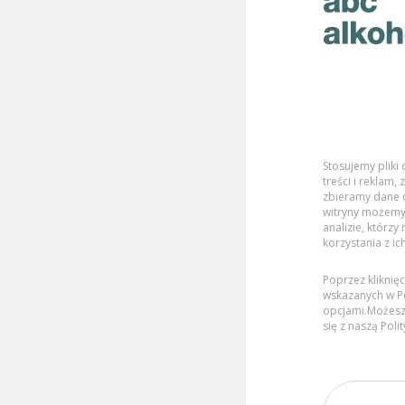
Stosujemy pliki
Trzeźwe i niskoalkoholo
treści i reklam
zbieramy dane o
witryny możemy
popularności i mają ku
analizie, którzy
korzystania z ic
25 kwietnia 2024
Poprzez kliknię
wskazanych w Po
Trzeźwe spotkania (z ang. s
opcjami.Możesz
się z naszą
Poli
popularniejsza forma spędz
znajomymi i rodziną. Bezal