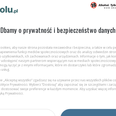
Dbamy o prywatność i bezpieczeństwo danych
 cookies, aby nasze strona pozostała niezawodna i bezpieczna, a także w celu pe
we spotkania zyskują na
, zapewnienia funkcji mediów społecznościowych oraz do analizy odwiedzin stron
 użytkownikach, ich zachowaniach oraz urządzeniach. Informacje o tym, jak kor
 udostępnić naszym partnerom wspierającym nas w mediach społecznościowych
 temu mocne argumenty
 mogą łączyć je z innymi informacjami, które im dostarczyłeś lub które zgromadz
h usług.
cie „Akceptuj wszystko” zgadzasz się na używanie przez nas wszystkich plików c
lityce Prywatności. Wybierz “Dostosuj” aby zapoznać się ze szczegółami i zarz
ober meeting) to coraz
 dostosować swoje preferencje w każdym momencie. Aby uzyskać więcej inform
tyką Prywatności
.
ania wspólnego czasu ze
koholowe wizyty to element