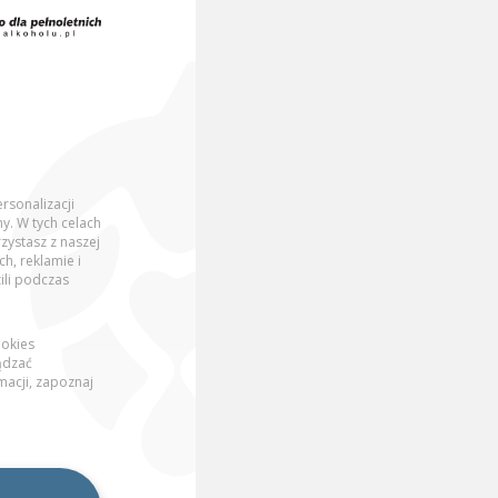
rsonalizacji
y. W tych celach
zystasz z naszej
, reklamie i
ili podczas
ookies
ądzać
acji, zapoznaj